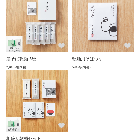
彦そば乾麺 5袋
乾麺用そばつゆ
2,900円(内税)
540円(内税)
相盛り乾麺セット